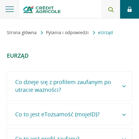
Strona główna
Pytania i odpowiedzi
eUrząd
EURZĄD
Co dzieje się z profilem zaufanym po
utracie ważności?
Co to jest eTożsamość (mojeID)?
Po 3 latach od daty utworzenia, profil zaufany
dezaktywuje się. Możesz jednak przedłużyć jego
ważność.
Zobacz jak przedłużyć ważność profilu
zaufanego
.
Co to jest profil zaufany?
eTożsamość, czyli mojeID to narzędzie przygotowane