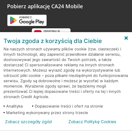
Pobierz aplikację CA24 Mobile
Twoja zgoda z korzyścią dla Ciebie
Na naszych stronach używamy plików cookie (tzw. ciasteczek) i
innych technologii, aby zapewnić prawidłowe działanie serwisu,
RODO
dostosowywać jego zawartość do Twoich potrzeb, a także
dostarczać Ci spersonalizowane reklamy na innych stronach
Regulamin serwisu
internetowych. Możesz wyrazić zgodę na wykorzystywanie lub
odrzucić pliki cookie – poza plikami niezbędnymi do funkcjonowania
Mapa serwisu
serwisu. Zgody są dobrowolne i możesz je wycofać w każdym
momencie. Wyrażenie zgody sprawi, że będziemy mogli
Polityka
Cookies
prezentować Ci lepiej dopasowane treści i oferty na tej i innych
stronach Credit Agricole.
Polityka prywatności
Analityka
Dopasowanie treści i ofert na stronie
Marketing wykonywany przez strony trzecie
Zobacz szczegóły zgód
Zobacz Politykę Cookies
© 2026 Credit Agricole Bank Polska S.A. Wszelkie prawa zastrzeżone