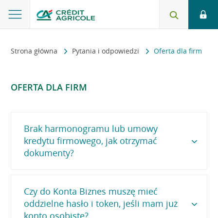
Strona główna
Pytania i odpowiedzi
Oferta dla firm
OFERTA DLA FIRM
Brak harmonogramu lub umowy
kredytu firmowego, jak otrzymać
dokumenty?
Czy do Konta Biznes muszę mieć
Harmonogram Twojej umowy kredytowej wysłaliśmy
listem na adres korespondencyjny podany w umowie
oddzielne hasło i token, jeśli mam już
kredytowej. Znajdziesz go również:
konto osobiste?