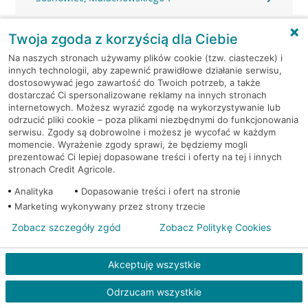
Sosnowiec, Modrzejowska 14
Twoja zgoda z korzyścią dla Ciebie
Na naszych stronach używamy plików cookie (tzw. ciasteczek) i
Sosnowiec, Narutowicza 56
innych technologii, aby zapewnić prawidłowe działanie serwisu,
dostosowywać jego zawartość do Twoich potrzeb, a także
dostarczać Ci spersonalizowane reklamy na innych stronach
Sosnowiec, Podjazdowa 8
internetowych. Możesz wyrazić zgodę na wykorzystywanie lub
odrzucić pliki cookie – poza plikami niezbędnymi do funkcjonowania
Sosnowiec, Prusa 62
serwisu. Zgody są dobrowolne i możesz je wycofać w każdym
momencie. Wyrażenie zgody sprawi, że będziemy mogli
prezentować Ci lepiej dopasowane treści i oferty na tej i innych
Sosnowiec, Sienkiewicza 2
stronach Credit Agricole.
Analityka
Dopasowanie treści i ofert na stronie
Sosnowiec, Sienkiewicza 3
Marketing wykonywany przez strony trzecie
Zobacz szczegóły zgód
Zobacz Politykę Cookies
Sosnowiec, Sienkiewicza 3
Akceptuję wszystkie
Sosnowiec, Sienkiewicza 3
Odrzucam wszystkie
Sosnowiec, Sobieskiego 64