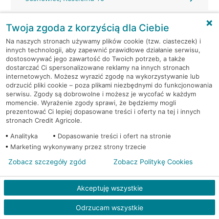
Sosnowiec, Lenartowicza 104
Twoja zgoda z korzyścią dla Ciebie
Na naszych stronach używamy plików cookie (tzw. ciasteczek) i
Sosnowiec, Małachowskiego 7
innych technologii, aby zapewnić prawidłowe działanie serwisu,
dostosowywać jego zawartość do Twoich potrzeb, a także
dostarczać Ci spersonalizowane reklamy na innych stronach
Sosnowiec, Modrzejowska 14
internetowych. Możesz wyrazić zgodę na wykorzystywanie lub
odrzucić pliki cookie – poza plikami niezbędnymi do funkcjonowania
Sosnowiec, Narutowicza 56
serwisu. Zgody są dobrowolne i możesz je wycofać w każdym
momencie. Wyrażenie zgody sprawi, że będziemy mogli
prezentować Ci lepiej dopasowane treści i oferty na tej i innych
Sosnowiec, Podjazdowa 8
stronach Credit Agricole.
Analityka
Dopasowanie treści i ofert na stronie
Sosnowiec, Prusa 62
Marketing wykonywany przez strony trzecie
Zobacz szczegóły zgód
Zobacz Politykę Cookies
Sosnowiec, Sienkiewicza 2
Akceptuję wszystkie
Sosnowiec, Sienkiewicza 3
Odrzucam wszystkie
Sosnowiec, Sienkiewicza 3