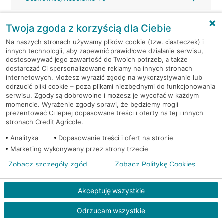
Sosnowiec, Lenartowicza 104
Twoja zgoda z korzyścią dla Ciebie
Na naszych stronach używamy plików cookie (tzw. ciasteczek) i
Sosnowiec, Małachowskiego 7
innych technologii, aby zapewnić prawidłowe działanie serwisu,
dostosowywać jego zawartość do Twoich potrzeb, a także
dostarczać Ci spersonalizowane reklamy na innych stronach
Sosnowiec, Modrzejowska 14
internetowych. Możesz wyrazić zgodę na wykorzystywanie lub
odrzucić pliki cookie – poza plikami niezbędnymi do funkcjonowania
Sosnowiec, Narutowicza 56
serwisu. Zgody są dobrowolne i możesz je wycofać w każdym
momencie. Wyrażenie zgody sprawi, że będziemy mogli
prezentować Ci lepiej dopasowane treści i oferty na tej i innych
Sosnowiec, Podjazdowa 8
stronach Credit Agricole.
Analityka
Dopasowanie treści i ofert na stronie
Sosnowiec, Prusa 62
Marketing wykonywany przez strony trzecie
Zobacz szczegóły zgód
Zobacz Politykę Cookies
Sosnowiec, Sienkiewicza 2
Akceptuję wszystkie
Sosnowiec, Sienkiewicza 3
Odrzucam wszystkie
Sosnowiec, Sienkiewicza 3