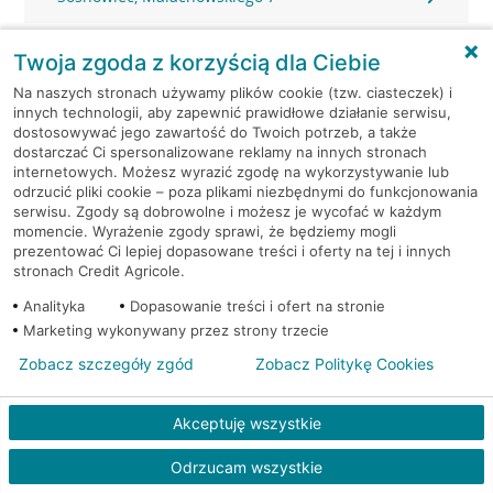
Sosnowiec, Modrzejowska 14
Twoja zgoda z korzyścią dla Ciebie
Na naszych stronach używamy plików cookie (tzw. ciasteczek) i
Sosnowiec, Narutowicza 56
innych technologii, aby zapewnić prawidłowe działanie serwisu,
dostosowywać jego zawartość do Twoich potrzeb, a także
dostarczać Ci spersonalizowane reklamy na innych stronach
Sosnowiec, Podjazdowa 8
internetowych. Możesz wyrazić zgodę na wykorzystywanie lub
odrzucić pliki cookie – poza plikami niezbędnymi do funkcjonowania
Sosnowiec, Prusa 62
serwisu. Zgody są dobrowolne i możesz je wycofać w każdym
momencie. Wyrażenie zgody sprawi, że będziemy mogli
prezentować Ci lepiej dopasowane treści i oferty na tej i innych
Sosnowiec, Sienkiewicza 2
stronach Credit Agricole.
Analityka
Dopasowanie treści i ofert na stronie
Sosnowiec, Sienkiewicza 3
Marketing wykonywany przez strony trzecie
Zobacz szczegóły zgód
Zobacz Politykę Cookies
Sosnowiec, Sienkiewicza 3
Akceptuję wszystkie
Sosnowiec, Sienkiewicza 3
Odrzucam wszystkie
Sosnowiec, Sobieskiego 64