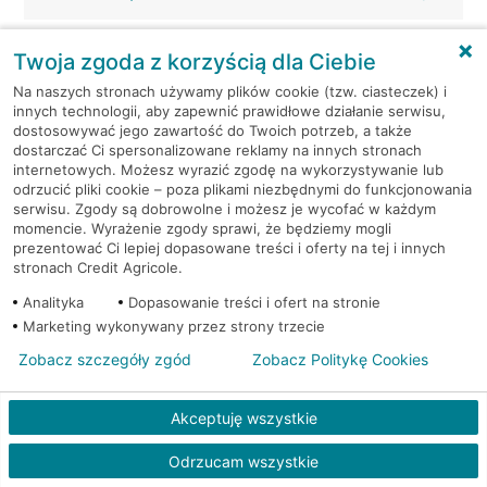
Warszawa, Świętokrzyska 14
Twoja zgoda z korzyścią dla Ciebie
Na naszych stronach używamy plików cookie (tzw. ciasteczek) i
Warszawa, Szobera 3A
innych technologii, aby zapewnić prawidłowe działanie serwisu,
dostosowywać jego zawartość do Twoich potrzeb, a także
dostarczać Ci spersonalizowane reklamy na innych stronach
Warszawa, Szolc-Rogozińskiego 1
internetowych. Możesz wyrazić zgodę na wykorzystywanie lub
odrzucić pliki cookie – poza plikami niezbędnymi do funkcjonowania
Warszawa, Szwedzka 43
serwisu. Zgody są dobrowolne i możesz je wycofać w każdym
momencie. Wyrażenie zgody sprawi, że będziemy mogli
prezentować Ci lepiej dopasowane treści i oferty na tej i innych
Warszawa, Tamka 16
stronach Credit Agricole.
Analityka
Dopasowanie treści i ofert na stronie
Warszawa, Tamka 16
Marketing wykonywany przez strony trzecie
Zobacz szczegóły zgód
Zobacz Politykę Cookies
Warszawa, Targowa 10
Akceptuję wszystkie
Warszawa, Targowa 10
Odrzucam wszystkie
Warszawa, Targowa 72