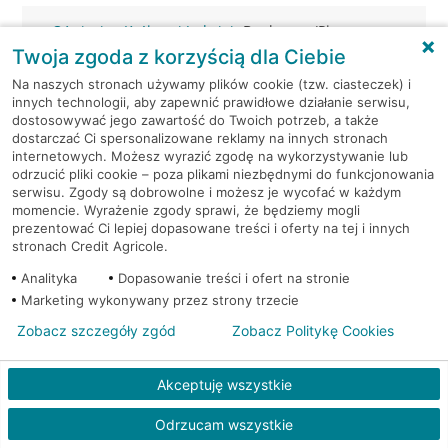
Oświęcim, Królowej Jadwigi
Bankomat (Planet
13
Cash)
Twoja zgoda z korzyścią dla Ciebie
Na naszych stronach używamy plików cookie (tzw. ciasteczek) i
Oświęcim, Nojego 2
Bankomat (Planet Cash)
innych technologii, aby zapewnić prawidłowe działanie serwisu,
dostosowywać jego zawartość do Twoich potrzeb, a także
dostarczać Ci spersonalizowane reklamy na innych stronach
Oświęcim, Powstańców
Bankomat (Planet
internetowych. Możesz wyrazić zgodę na wykorzystywanie lub
Śląskich 1
Cash)
odrzucić pliki cookie – poza plikami niezbędnymi do funkcjonowania
serwisu. Zgody są dobrowolne i możesz je wycofać w każdym
momencie. Wyrażenie zgody sprawi, że będziemy mogli
Oświęcim, Rynek
Bankomat w placówce
prezentować Ci lepiej dopasowane treści i oferty na tej i innych
Główny 12
CA BP
stronach Credit Agricole.
Analityka
Dopasowanie treści i ofert na stronie
Oświęcim, Rynek
Bankomat w placówce
Marketing wykonywany przez strony trzecie
Główny 12
CA BP
Zobacz szczegóły zgód
Zobacz Politykę Cookies
Oświęcim, ul. Garbarska 1a
Bankomat (Euronet)
Akceptuję wszystkie
Oświęcim, ul. Górnickiego 1
Bankomat (Euronet)
Odrzucam wszystkie