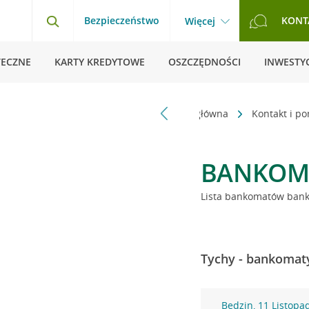
Bezpieczeństwo
KONT
Więcej
TECZNE
KARTY KREDYTOWE
OSZCZĘDNOŚCI
INWESTYC
Strona główna
Kontakt i p
BANKOM
Lista bankomatów banku
Tychy - bankomaty
Będzin, 11 Listopa