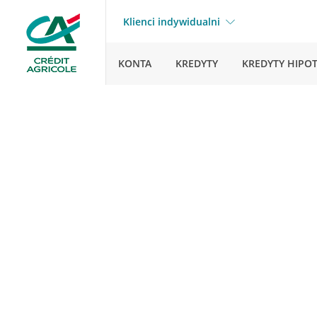
Klienci indywidualni
KONTA
KREDYTY
KREDYTY HIPO