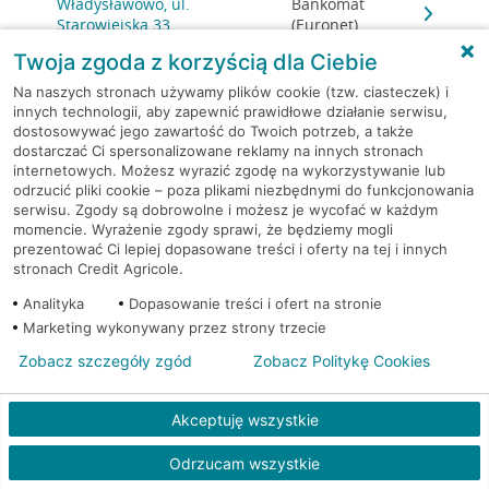
Władysławowo, ul.
Bankomat
Starowiejska 33
(Euronet)
Twoja zgoda z korzyścią dla Ciebie
Władysławowo, ul. Towarowa
Bankomat
Na naszych stronach używamy plików cookie (tzw. ciasteczek) i
27
(Euronet)
innych technologii, aby zapewnić prawidłowe działanie serwisu,
dostosowywać jego zawartość do Twoich potrzeb, a także
dostarczać Ci spersonalizowane reklamy na innych stronach
Władysławowo - Chałupy, ul.
Bankomat
internetowych. Możesz wyrazić zgodę na wykorzystywanie lub
Kaperska
(Euronet)
odrzucić pliki cookie – poza plikami niezbędnymi do funkcjonowania
serwisu. Zgody są dobrowolne i możesz je wycofać w każdym
Władysławowo - Chałupy, ul.
Bankomat
momencie. Wyrażenie zgody sprawi, że będziemy mogli
Kaperska 10
(Euronet)
prezentować Ci lepiej dopasowane treści i oferty na tej i innych
stronach Credit Agricole.
Żelistrzewo, ul. Polna 34
Bankomat (Euronet)
Analityka
Dopasowanie treści i ofert na stronie
Marketing wykonywany przez strony trzecie
Żukowo, ul. Gdyńska 51
Bankomat (Euronet)
Zobacz szczegóły zgód
Zobacz Politykę Cookies
Akceptuję wszystkie
Odrzucam wszystkie