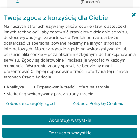
4
(Euronet)
Twoja zgoda z korzyścią dla Ciebie
Warszawa, ul.Szpotańskiego
Bankomat
4
(Euronet)
Na naszych stronach używamy plików cookie (tzw. ciasteczek) i
innych technologii, aby zapewnić prawidłowe działanie serwisu,
dostosowywać jego zawartość do Twoich potrzeb, a także
Warszawa, ul.Szpotańskiego
Bankomat
dostarczać Ci spersonalizowane reklamy na innych stronach
4
(Euronet)
internetowych. Możesz wyrazić zgodę na wykorzystywanie lub
odrzucić pliki cookie – poza plikami niezbędnymi do funkcjonowania
Warszawa, ul. Tamka 29
Bankomat (Euronet)
serwisu. Zgody są dobrowolne i możesz je wycofać w każdym
momencie. Wyrażenie zgody sprawi, że będziemy mogli
prezentować Ci lepiej dopasowane treści i oferty na tej i innych
Warszawa, ul. Targowa 33
Bankomat (Euronet)
stronach Credit Agricole.
Analityka
Dopasowanie treści i ofert na stronie
Warszawa, ul. Targowa 49/51
Bankomat (Euronet)
Marketing wykonywany przez strony trzecie
Zobacz szczegóły zgód
Zobacz Politykę Cookies
Warszawa, ul. Targowa 49/51
Bankomat (Euronet)
Akceptuję wszystkie
Warszawa, ul. Targowa
Bankomat w placówce CA
68
BP
Odrzucam wszystkie