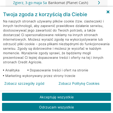
Zgierz, 3-go maja 5a
Bankomat (Planet Cash)
Twoja zgoda z korzyścią dla Ciebie
Zgierz, 3 Maja 4
Bankomat (Planet Cash)
Na naszych stronach używamy plików cookie (tzw. ciasteczek) i
innych technologii, aby zapewnić prawidłowe działanie serwisu,
Zgierz, 3 Maja 4
Bankomat (Planet Cash)
dostosowywać jego zawartość do Twoich potrzeb, a także
dostarczać Ci spersonalizowane reklamy na innych stronach
internetowych. Możesz wyrazić zgodę na wykorzystywanie lub
Zgierz, Armii Krajowej 2
Bankomat (Planet Cash)
odrzucić pliki cookie – poza plikami niezbędnymi do funkcjonowania
serwisu. Zgody są dobrowolne i możesz je wycofać w każdym
Zgierz, Tuwima 20
Bankomat (Planet Cash)
momencie. Wyrażenie zgody sprawi, że będziemy mogli
prezentować Ci lepiej dopasowane treści i oferty na tej i innych
stronach Credit Agricole.
Zgierz, ul. 3 Maja 4
Bankomat (Euronet)
Analityka
Dopasowanie treści i ofert na stronie
Marketing wykonywany przez strony trzecie
Zgierz, ul. 3 Maja 4
Bankomat (Euronet)
Zobacz szczegóły zgód
Zobacz Politykę Cookies
Zgierz, ul. Armii Krajowej 10
Bankomat (Euronet)
Akceptuję wszystkie
Zgierz, ul. Długa 7
Bankomat w placówce CA BP
Odrzucam wszystkie