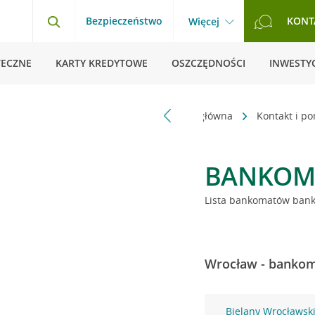
Bezpieczeństwo
KONT
Więcej
TECZNE
KARTY KREDYTOWE
OSZCZĘDNOŚCI
INWESTYC
Strona główna
Kontakt i p
BANKOM
Lista bankomatów banku
Wrocław - bankoma
Bielany Wrocławsk