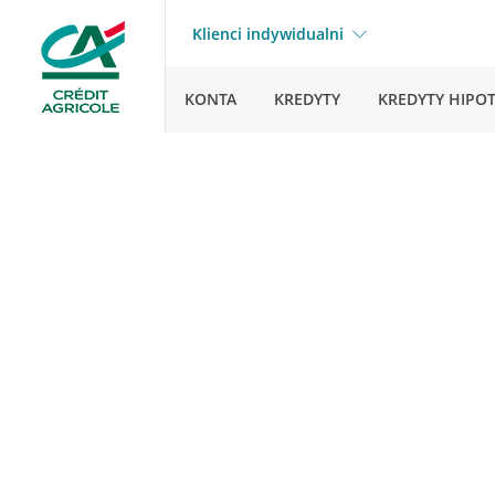
Klienci indywidualni
KONTA
KREDYTY
KREDYTY HIPO