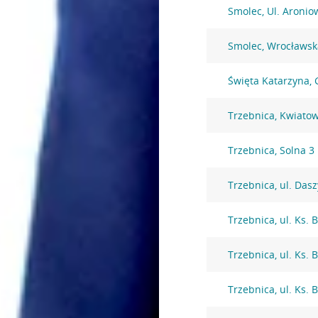
Smolec, Ul. Aronio
Smolec, Wrocławsk
Święta Katarzyna,
Trzebnica, Kwiato
Trzebnica, Solna 3
Trzebnica, ul. Das
Trzebnica, ul. Ks.
Trzebnica, ul. Ks.
Trzebnica, ul. Ks.