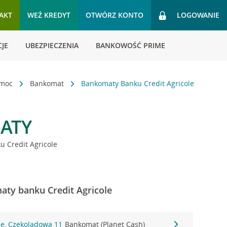
AKT
WEŹ KREDYT
OTWÓRZ KONTO
LOGOWANIE
JE
UBEZPIECZENIA
BANKOWOŚĆ PRIME
omoc
Bankomat
Bankomaty Banku Credit Agricole
ATY
 Credit Agricole
ty banku Credit Agricole
ie, Czekoladowa 11
Bankomat (Planet Cash)