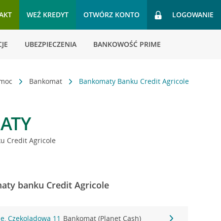
AKT
WEŹ KREDYT
OTWÓRZ KONTO
LOGOWANIE
JE
UBEZPIECZENIA
BANKOWOŚĆ PRIME
omoc
Bankomat
Bankomaty Banku Credit Agricole
ATY
 Credit Agricole
ty banku Credit Agricole
ie, Czekoladowa 11
Bankomat (Planet Cash)