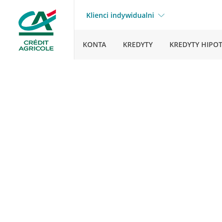
Klienci indywidualni
KONTA
KREDYTY
KREDYTY HIPO