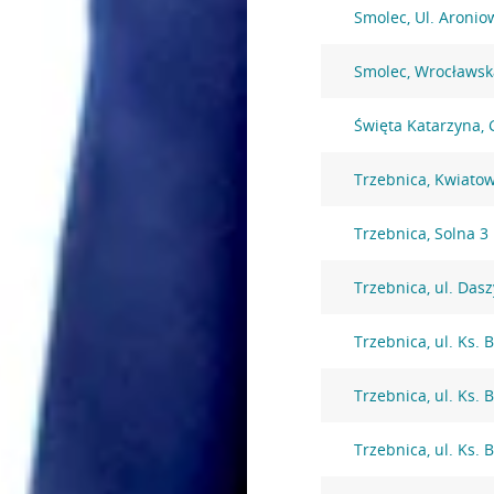
Smolec, Ul. Aronio
Smolec, Wrocławsk
Święta Katarzyna,
Trzebnica, Kwiato
Trzebnica, Solna 3
Trzebnica, ul. Das
Trzebnica, ul. Ks.
Trzebnica, ul. Ks.
Trzebnica, ul. Ks.