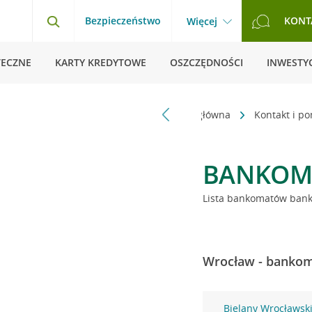
Bezpieczeństwo
KONT
Więcej
TECZNE
KARTY KREDYTOWE
OSZCZĘDNOŚCI
INWESTYC
Strona główna
Kontakt i p
BANKOM
Lista bankomatów banku
Wrocław - bankoma
Bielany Wrocławsk