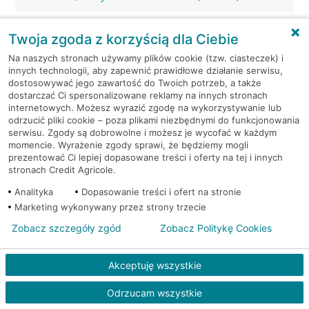
Wrocław, ul. Sarnia 2
Bankomat (Euronet)
Twoja zgoda z korzyścią dla Ciebie
Na naszych stronach używamy plików cookie (tzw. ciasteczek) i
Wrocław, ul. Sieradzka 7
Bankomat (Euronet)
innych technologii, aby zapewnić prawidłowe działanie serwisu,
dostosowywać jego zawartość do Twoich potrzeb, a także
dostarczać Ci spersonalizowane reklamy na innych stronach
Wrocław, ul. Skarbowców 84a
Bankomat (Euronet)
internetowych. Możesz wyrazić zgodę na wykorzystywanie lub
odrzucić pliki cookie – poza plikami niezbędnymi do funkcjonowania
Wrocław, ul. Ślężna 118
Bankomat (Euronet)
serwisu. Zgody są dobrowolne i możesz je wycofać w każdym
momencie. Wyrażenie zgody sprawi, że będziemy mogli
prezentować Ci lepiej dopasowane treści i oferty na tej i innych
Wrocław, ul. Słubicka 18
Bankomat (Euronet)
stronach Credit Agricole.
Analityka
Dopasowanie treści i ofert na stronie
Wrocław, ul. Solskiego 46-48
Bankomat (Euronet)
Marketing wykonywany przez strony trzecie
Zobacz szczegóły zgód
Zobacz Politykę Cookies
Wrocław, ul. Średzka 32/34
Bankomat (Euronet)
Akceptuję wszystkie
Wrocław, ul. Średzka 32/34
Bankomat (Euronet)
Odrzucam wszystkie
Wrocław, ul. Średzka 41
Bankomat (Euronet)