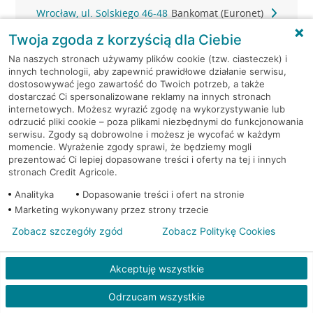
Wrocław, ul. Solskiego 46-48
Bankomat (Euronet)
Twoja zgoda z korzyścią dla Ciebie
Wrocław, ul. Strachocińska
Bankomat
Na naszych stronach używamy plików cookie (tzw. ciasteczek) i
192
(Euronet)
innych technologii, aby zapewnić prawidłowe działanie serwisu,
dostosowywać jego zawartość do Twoich potrzeb, a także
Wrocław, ul. Strzegomska 202
Bankomat (Euronet)
dostarczać Ci spersonalizowane reklamy na innych stronach
internetowych. Możesz wyrazić zgodę na wykorzystywanie lub
odrzucić pliki cookie – poza plikami niezbędnymi do funkcjonowania
Wrocław, ul. Strzegomska 206
Bankomat (Euronet)
serwisu. Zgody są dobrowolne i możesz je wycofać w każdym
momencie. Wyrażenie zgody sprawi, że będziemy mogli
prezentować Ci lepiej dopasowane treści i oferty na tej i innych
Wrocław, ul. Strzegomska
Bankomat w placówce
stronach Credit Agricole.
206/208
CA BP
Analityka
Dopasowanie treści i ofert na stronie
Marketing wykonywany przez strony trzecie
Wrocław, ul. Strzegomska
Bankomat w placówce
206/208
CA BP
Zobacz szczegóły zgód
Zobacz Politykę Cookies
Wrocław, ul. Sucha 1
Bankomat (Euronet)
Akceptuję wszystkie
Wrocław, ul. Sucha 1
Bankomat (Euronet)
Odrzucam wszystkie