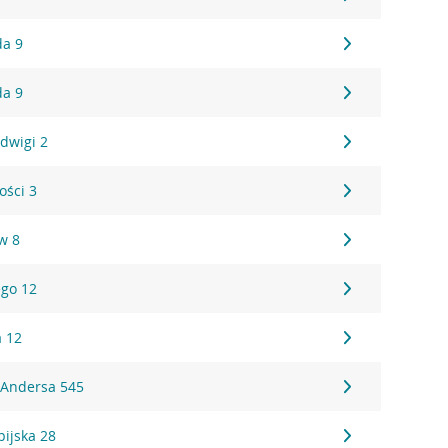
da 9
da 9
adwigi 2
ości 3
w 8
ego 12
a 12
. Andersa 545
pijska 28