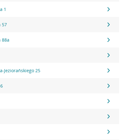
a 1
 57
a 88a
1
a-Jeziorańskiego 25
16
1
1
1