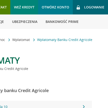
TAKT
WEŹ KREDYT
OTWÓRZ KONTO
LOGOWANIE
JE
UBEZPIECZENIA
BANKOWOŚĆ PRIME
omoc
Wpłatomat
Wpłatomaty Banku Credit Agricole
MATY
u Credit Agricole
y banku Credit Agricole
da 10