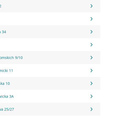
2
a 34
tomskich 9/10
micki 11
ka 10
wicka 3A
wa 25/27