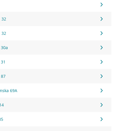
 32
 32
 30a
 31
 87
łmska 69A
14
85