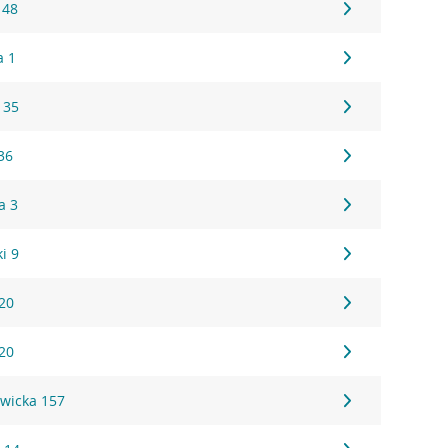
 48
a 1
 35
36
a 3
i 9
20
20
wicka 157