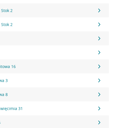
 Stok 2
 Stok 2
itowa 16
wa 3
wa 8
święcimia 31
5