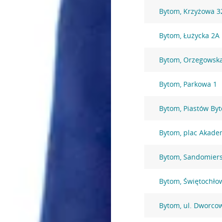
Bytom, Krzyżowa 3
Bytom, Łużycka 2A
Bytom, Orzegowsk
Bytom, Parkowa 1
Bytom, Piastów By
Bytom, plac Akade
Bytom, Sandomiers
Bytom, Świętochło
Bytom, ul. Dworco