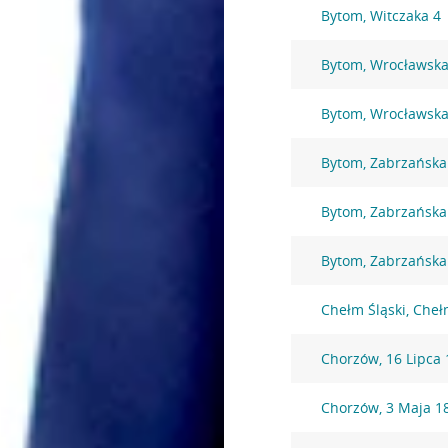
Bytom, Witczaka 4
Bytom, Wrocławska
Bytom, Wrocławska
Bytom, Zabrzańska
Bytom, Zabrzańska
Bytom, Zabrzańska
Chełm Śląski, Che
Chorzów, 16 Lipca 
Chorzów, 3 Maja 1