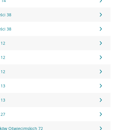
 14
ści 38
ści 38
 12
 12
 12
 13
 13
 27
ików Oświęcimskich 72