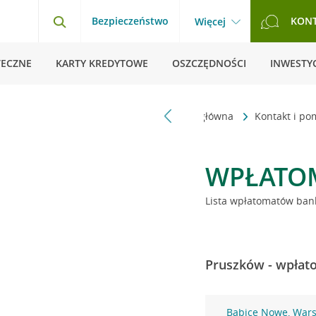
Bezpieczeństwo
KON
Więcej
TECZNE
KARTY KREDYTOWE
OSZCZĘDNOŚCI
INWESTYC
Strona główna
Kontakt i p
WPŁATO
Lista wpłatomatów bank
Pruszków - wpłato
Babice Nowe, War