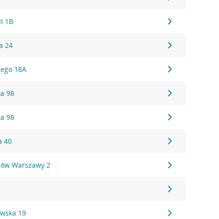
II 1B
a 24
iego 18A
ka 98
ka 98
a 40
ców Warszawy 2
ewska 19