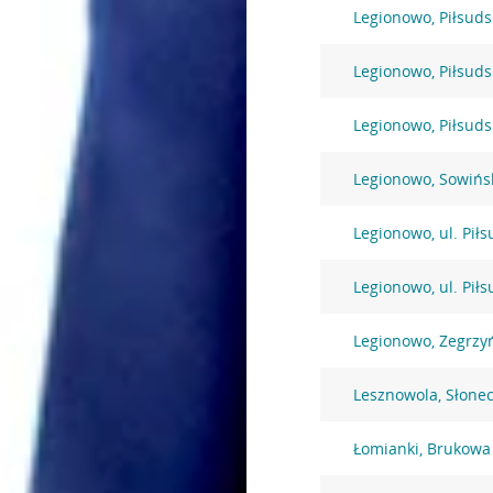
Legionowo, Piłsuds
Legionowo, Piłsuds
Legionowo, Piłsuds
Legionowo, Sowińs
Legionowo, ul. Pił
Legionowo, ul. Pił
Legionowo, Zegrzy
Lesznowola, Słone
Łomianki, Brukowa