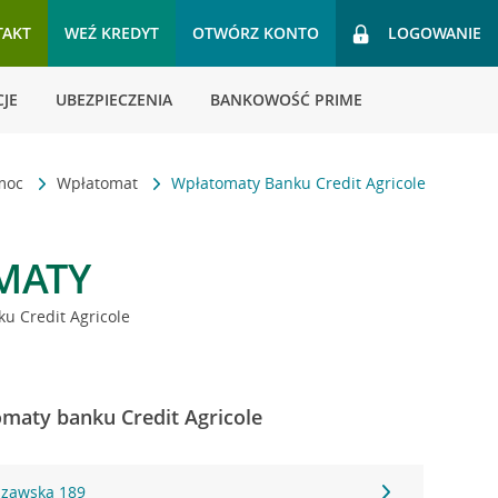
TAKT
WEŹ KREDYT
OTWÓRZ KONTO
LOGOWANIE
JE
UBEZPIECZENIA
BANKOWOŚĆ PRIME
omoc
Wpłatomat
Wpłatomaty Banku Credit Agricole
MATY
u Credit Agricole
maty banku Credit Agricole
szawska 189