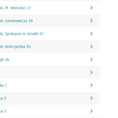
i, Pl. Wolności 21
i, Sienkiewicza 39
i, Spokojna nr działki 57
ki, Wólczyńśka 35
jki 26
1
ka 7
ka 3
ka 3