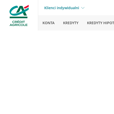
Klienci indywidualni
KONTA
KREDYTY
KREDYTY HIPO