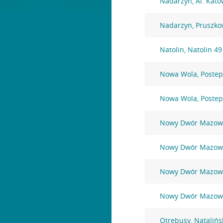
Nadarzyn, Al. Kato
Nadarzyn, Pruszko
Natolin, Natolin 49
Nowa Wola, Postep
Nowa Wola, Postep
Nowy Dwór Mazowie
Nowy Dwór Mazowi
Nowy Dwór Mazowie
Nowy Dwór Mazowie
Otrębusy, Natalińs