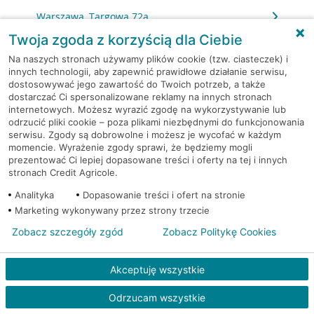
Warszawa, Targowa 72a
Twoja zgoda z korzyścią dla Ciebie
Warszawa, ul. Bora-Komorowskiego 21
Na naszych stronach używamy plików cookie (tzw. ciasteczek) i
innych technologii, aby zapewnić prawidłowe działanie serwisu,
dostosowywać jego zawartość do Twoich potrzeb, a także
Warszawa, ul. Bora-Komorowskiego 21
dostarczać Ci spersonalizowane reklamy na innych stronach
internetowych. Możesz wyrazić zgodę na wykorzystywanie lub
Warszawa, ul. Franciszka Kawy 44
odrzucić pliki cookie – poza plikami niezbędnymi do funkcjonowania
serwisu. Zgody są dobrowolne i możesz je wycofać w każdym
momencie. Wyrażenie zgody sprawi, że będziemy mogli
Warszawa, ul. Franciszka Kawy 44
prezentować Ci lepiej dopasowane treści i oferty na tej i innych
stronach Credit Agricole.
Warszawa, ul. Grochowska 249/251
Analityka
Dopasowanie treści i ofert na stronie
Marketing wykonywany przez strony trzecie
Warszawa, ul. Grochowska 249/251
Zobacz szczegóły zgód
Zobacz Politykę Cookies
Warszawa, ul. Grochowska 249/251
Akceptuję wszystkie
Warszawa, ul. Grójecka 53/57
Odrzucam wszystkie