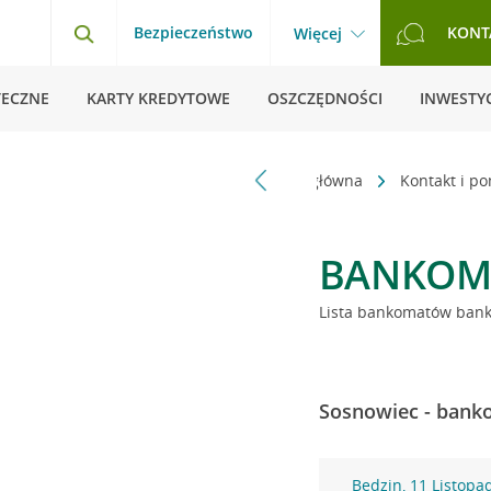
Bezpieczeństwo
KONT
Więcej
TECZNE
KARTY KREDYTOWE
OSZCZĘDNOŚCI
INWESTYC
Strona główna
Kontakt i p
BANKOM
Lista bankomatów banku
Sosnowiec - banko
Będzin, 11 Listopa