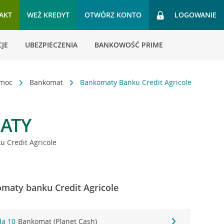
AKT
WEŹ KREDYT
OTWÓRZ KONTO
LOGOWANIE
JE
UBEZPIECZENIA
BANKOWOŚĆ PRIME
omoc
Bankomat
Bankomaty Banku Credit Agricole
ATY
 Credit Agricole
maty banku Credit Agricole
da 10
Bankomat (Planet Cash)