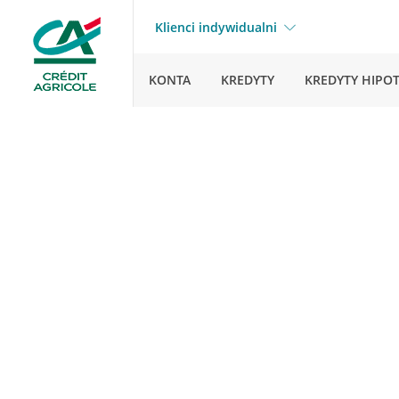
Klienci indywidualni
KONTA
KREDYTY
KREDYTY HIPO