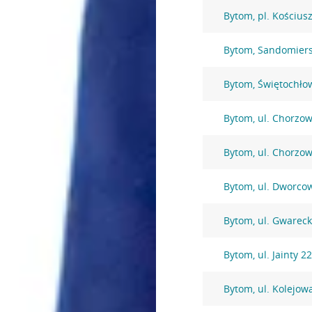
Bytom, pl. Kościusz
Bytom, Sandomiers
Bytom, Świętochło
Bytom, ul. Chorzo
Bytom, ul. Chorzo
Bytom, ul. Dworco
Bytom, ul. Gwarec
Bytom, ul. Jainty 2
Bytom, ul. Kolejow