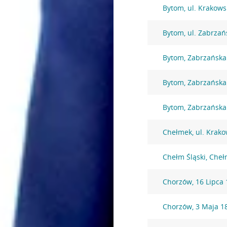
Bytom, ul. Krakows
Bytom, ul. Zabrzań
Bytom, Zabrzańska
Bytom, Zabrzańska
Bytom, Zabrzańska
Chełmek, ul. Krak
Chełm Śląski, Che
Chorzów, 16 Lipca 
Chorzów, 3 Maja 1