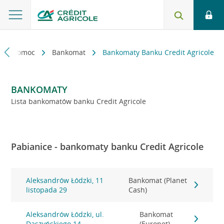
kt i pomoc
Bankomat
Bankomaty Banku Credit Agricole
BANKOMATY
Lista bankomatów banku Credit Agricole
Pabianice - bankomaty banku Credit Agricole
Aleksandrów Łódzki, 11
Bankomat (Planet
listopada 29
Cash)
Aleksandrów Łódzki, ul.
Bankomat
Daszyńskiego 14
(Euronet)