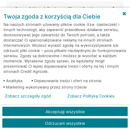
Zgierz, 3 Maja 4
Bankomat (Planet Cash)
Twoja zgoda z korzyścią dla Ciebie
Zgierz, 3 Maja 4
Bankomat (Planet Cash)
Na naszych stronach używamy plików cookie (tzw. ciasteczek) i
innych technologii, aby zapewnić prawidłowe działanie serwisu,
dostosowywać jego zawartość do Twoich potrzeb, a także
Zgierz, Armii Krajowej 2
Bankomat (Planet Cash)
dostarczać Ci spersonalizowane reklamy na innych stronach
internetowych. Możesz wyrazić zgodę na wykorzystywanie lub
odrzucić pliki cookie – poza plikami niezbędnymi do funkcjonowania
Zgierz, Tuwima 20
Bankomat (Planet Cash)
serwisu. Zgody są dobrowolne i możesz je wycofać w każdym
momencie. Wyrażenie zgody sprawi, że będziemy mogli
Zgierz, ul. 3 Maja 4
Bankomat (Euronet)
prezentować Ci lepiej dopasowane treści i oferty na tej i innych
stronach Credit Agricole.
Zgierz, ul. 3 Maja 4
Bankomat (Euronet)
Analityka
Dopasowanie treści i ofert na stronie
Marketing wykonywany przez strony trzecie
Zgierz, ul. Armii Krajowej 10
Bankomat (Euronet)
Zobacz szczegóły zgód
Zobacz Politykę Cookies
Zgierz, ul. Długa 7
Bankomat w placówce CA BP
Akceptuję wszystkie
Zgierz, ul. Długa 7
Bankomat w placówce CA BP
Odrzucam wszystkie