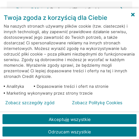
Zgierz, 3 Maja 4
Bankomat (Planet Cash)
Twoja zgoda z korzyścią dla Ciebie
Zgierz, 3 Maja 4
Bankomat (Planet Cash)
Na naszych stronach używamy plików cookie (tzw. ciasteczek) i
innych technologii, aby zapewnić prawidłowe działanie serwisu,
dostosowywać jego zawartość do Twoich potrzeb, a także
Zgierz, Armii Krajowej 2
Bankomat (Planet Cash)
dostarczać Ci spersonalizowane reklamy na innych stronach
internetowych. Możesz wyrazić zgodę na wykorzystywanie lub
odrzucić pliki cookie – poza plikami niezbędnymi do funkcjonowania
Zgierz, Tuwima 20
Bankomat (Planet Cash)
serwisu. Zgody są dobrowolne i możesz je wycofać w każdym
momencie. Wyrażenie zgody sprawi, że będziemy mogli
Zgierz, ul. 3 Maja 4
Bankomat (Euronet)
prezentować Ci lepiej dopasowane treści i oferty na tej i innych
stronach Credit Agricole.
Zgierz, ul. 3 Maja 4
Bankomat (Euronet)
Analityka
Dopasowanie treści i ofert na stronie
Marketing wykonywany przez strony trzecie
Zgierz, ul. Armii Krajowej 10
Bankomat (Euronet)
Zobacz szczegóły zgód
Zobacz Politykę Cookies
Zgierz, ul. Długa 7
Bankomat w placówce CA BP
Akceptuję wszystkie
Zgierz, ul. Długa 7
Bankomat w placówce CA BP
Odrzucam wszystkie