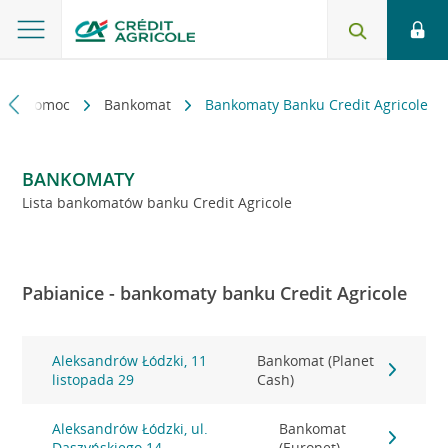
kt i pomoc
Bankomat
Bankomaty Banku Credit Agricole
BANKOMATY
Lista bankomatów banku Credit Agricole
Pabianice - bankomaty banku Credit Agricole
Aleksandrów Łódzki, 11
Bankomat (Planet
listopada 29
Cash)
Aleksandrów Łódzki, ul.
Bankomat
Daszyńskiego 14
(Euronet)