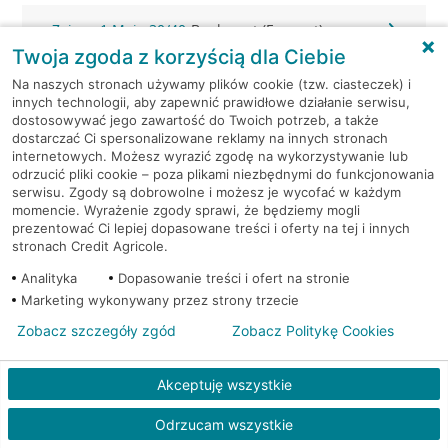
Zgierz, 1 Maja 30/40
Bankomat (Euronet)
Twoja zgoda z korzyścią dla Ciebie
Zgierz, 3-go maja 5a
Bankomat (Planet Cash)
Na naszych stronach używamy plików cookie (tzw. ciasteczek) i
innych technologii, aby zapewnić prawidłowe działanie serwisu,
dostosowywać jego zawartość do Twoich potrzeb, a także
Zgierz, 3 Maja 4
Bankomat (Planet Cash)
dostarczać Ci spersonalizowane reklamy na innych stronach
internetowych. Możesz wyrazić zgodę na wykorzystywanie lub
odrzucić pliki cookie – poza plikami niezbędnymi do funkcjonowania
Zgierz, 3 Maja 4
Bankomat (Planet Cash)
serwisu. Zgody są dobrowolne i możesz je wycofać w każdym
momencie. Wyrażenie zgody sprawi, że będziemy mogli
Zgierz, Armii Krajowej 2
Bankomat (Planet Cash)
prezentować Ci lepiej dopasowane treści i oferty na tej i innych
stronach Credit Agricole.
Zgierz, Tuwima 20
Bankomat (Planet Cash)
Analityka
Dopasowanie treści i ofert na stronie
Marketing wykonywany przez strony trzecie
Zgierz, ul. 3 Maja 4
Bankomat (Euronet)
Zobacz szczegóły zgód
Zobacz Politykę Cookies
Zgierz, ul. 3 Maja 4
Bankomat (Euronet)
Akceptuję wszystkie
Zgierz, ul. Armii Krajowej 10
Bankomat (Euronet)
Odrzucam wszystkie