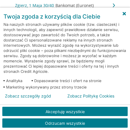
Zgierz, 1 Maja 30/40
Bankomat (Euronet)
Twoja zgoda z korzyścią dla Ciebie
Zgierz, 3-go maja 5a
Bankomat (Planet Cash)
Na naszych stronach używamy plików cookie (tzw. ciasteczek) i
innych technologii, aby zapewnić prawidłowe działanie serwisu,
Zgierz, 3 Maja 4
Bankomat (Planet Cash)
dostosowywać jego zawartość do Twoich potrzeb, a także
dostarczać Ci spersonalizowane reklamy na innych stronach
internetowych. Możesz wyrazić zgodę na wykorzystywanie lub
Zgierz, 3 Maja 4
Bankomat (Planet Cash)
odrzucić pliki cookie – poza plikami niezbędnymi do funkcjonowania
serwisu. Zgody są dobrowolne i możesz je wycofać w każdym
momencie. Wyrażenie zgody sprawi, że będziemy mogli
Zgierz, Armii Krajowej 2
Bankomat (Planet Cash)
prezentować Ci lepiej dopasowane treści i oferty na tej i innych
stronach Credit Agricole.
Zgierz, Tuwima 20
Bankomat (Planet Cash)
Analityka
Dopasowanie treści i ofert na stronie
Marketing wykonywany przez strony trzecie
Zgierz, ul. 3 Maja 4
Bankomat (Euronet)
Zobacz szczegóły zgód
Zobacz Politykę Cookies
Zgierz, ul. 3 Maja 4
Bankomat (Euronet)
Akceptuję wszystkie
Zgierz, ul. Armii Krajowej 10
Bankomat (Euronet)
Odrzucam wszystkie