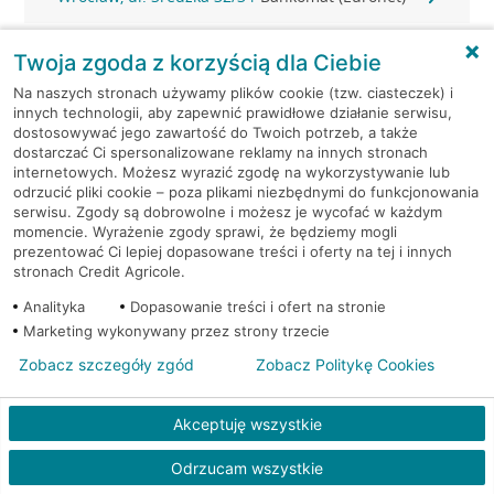
Wrocław, ul. Średzka 32/34
Bankomat (Euronet)
Twoja zgoda z korzyścią dla Ciebie
Na naszych stronach używamy plików cookie (tzw. ciasteczek) i
Wrocław, ul. Średzka 41
Bankomat (Euronet)
innych technologii, aby zapewnić prawidłowe działanie serwisu,
dostosowywać jego zawartość do Twoich potrzeb, a także
dostarczać Ci spersonalizowane reklamy na innych stronach
Wrocław, ul. Strachocińska
Bankomat
internetowych. Możesz wyrazić zgodę na wykorzystywanie lub
192
(Euronet)
odrzucić pliki cookie – poza plikami niezbędnymi do funkcjonowania
serwisu. Zgody są dobrowolne i możesz je wycofać w każdym
momencie. Wyrażenie zgody sprawi, że będziemy mogli
Wrocław, ul. Strzegomska 202
Bankomat (Euronet)
prezentować Ci lepiej dopasowane treści i oferty na tej i innych
stronach Credit Agricole.
Wrocław, ul. Strzegomska 206
Bankomat (Euronet)
Analityka
Dopasowanie treści i ofert na stronie
Marketing wykonywany przez strony trzecie
Wrocław, ul. Strzegomska
Bankomat w placówce
206/208
CA BP
Zobacz szczegóły zgód
Zobacz Politykę Cookies
Wrocław, ul. Strzegomska
Bankomat w placówce
Akceptuję wszystkie
206/208
CA BP
Odrzucam wszystkie
Wrocław, ul. Sucha 1
Bankomat (Euronet)