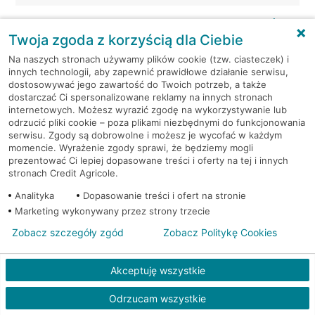
Mikołów, Pszczyńska 14
Bankomat (Planet Cash)
Twoja zgoda z korzyścią dla Ciebie
Mikołów, Rynek 12
Bankomat w placówce CA BP
Na naszych stronach używamy plików cookie (tzw. ciasteczek) i
innych technologii, aby zapewnić prawidłowe działanie serwisu,
dostosowywać jego zawartość do Twoich potrzeb, a także
Mikołów, Rynek 5
Bankomat (Planet Cash)
dostarczać Ci spersonalizowane reklamy na innych stronach
internetowych. Możesz wyrazić zgodę na wykorzystywanie lub
odrzucić pliki cookie – poza plikami niezbędnymi do funkcjonowania
Mikołów, ul. Gliwicka 2
Bankomat (Euronet)
serwisu. Zgody są dobrowolne i możesz je wycofać w każdym
momencie. Wyrażenie zgody sprawi, że będziemy mogli
Mikołów, ul. Jana Pawła II 10
Bankomat (Euronet)
prezentować Ci lepiej dopasowane treści i oferty na tej i innych
stronach Credit Agricole.
Mikołów, ul. Podleska 8A
Bankomat (Euronet)
Analityka
Dopasowanie treści i ofert na stronie
Marketing wykonywany przez strony trzecie
Mikołów, ul. Rybnicka 7
Bankomat (Euronet)
Zobacz szczegóły zgód
Zobacz Politykę Cookies
Mysłowice, Chopina 1
Bankomat (Planet Cash)
Akceptuję wszystkie
Mysłowice, Gen.Ziętka 63
Bankomat (Planet Cash)
Odrzucam wszystkie