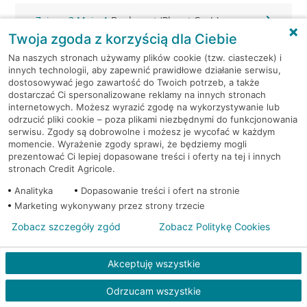
Zgierz, 3 Maja 4
Bankomat (Planet Cash)
Twoja zgoda z korzyścią dla Ciebie
Zgierz, Armii Krajowej 2
Bankomat (Planet Cash)
Na naszych stronach używamy plików cookie (tzw. ciasteczek) i
innych technologii, aby zapewnić prawidłowe działanie serwisu,
dostosowywać jego zawartość do Twoich potrzeb, a także
Zgierz, Tuwima 20
Bankomat (Planet Cash)
dostarczać Ci spersonalizowane reklamy na innych stronach
internetowych. Możesz wyrazić zgodę na wykorzystywanie lub
odrzucić pliki cookie – poza plikami niezbędnymi do funkcjonowania
Zgierz, ul. 3 Maja 4
Bankomat (Euronet)
serwisu. Zgody są dobrowolne i możesz je wycofać w każdym
momencie. Wyrażenie zgody sprawi, że będziemy mogli
Zgierz, ul. 3 Maja 4
Bankomat (Euronet)
prezentować Ci lepiej dopasowane treści i oferty na tej i innych
stronach Credit Agricole.
Zgierz, ul. Armii Krajowej 10
Bankomat (Euronet)
Analityka
Dopasowanie treści i ofert na stronie
Marketing wykonywany przez strony trzecie
Zgierz, ul. Długa 7
Bankomat w placówce CA BP
Zobacz szczegóły zgód
Zobacz Politykę Cookies
Zgierz, ul. Długa 7
Bankomat w placówce CA BP
Akceptuję wszystkie
Zgierz, ul. Gałczyńskiego 40
Bankomat (Euronet)
Odrzucam wszystkie