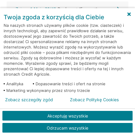
Zgierz, 1 Maja 30/40
Bankomat (Euronet)
Twoja zgoda z korzyścią dla Ciebie
Zgierz, 3-go maja 5a
Bankomat (Planet Cash)
Na naszych stronach używamy plików cookie (tzw. ciasteczek) i
innych technologii, aby zapewnić prawidłowe działanie serwisu,
dostosowywać jego zawartość do Twoich potrzeb, a także
Zgierz, 3 Maja 4
Bankomat (Planet Cash)
dostarczać Ci spersonalizowane reklamy na innych stronach
internetowych. Możesz wyrazić zgodę na wykorzystywanie lub
odrzucić pliki cookie – poza plikami niezbędnymi do funkcjonowania
Zgierz, 3 Maja 4
Bankomat (Planet Cash)
serwisu. Zgody są dobrowolne i możesz je wycofać w każdym
momencie. Wyrażenie zgody sprawi, że będziemy mogli
Zgierz, Armii Krajowej 2
Bankomat (Planet Cash)
prezentować Ci lepiej dopasowane treści i oferty na tej i innych
stronach Credit Agricole.
Zgierz, Tuwima 20
Bankomat (Planet Cash)
Analityka
Dopasowanie treści i ofert na stronie
Marketing wykonywany przez strony trzecie
Zgierz, ul. 3 Maja 4
Bankomat (Euronet)
Zobacz szczegóły zgód
Zobacz Politykę Cookies
Zgierz, ul. 3 Maja 4
Bankomat (Euronet)
Akceptuję wszystkie
Zgierz, ul. Armii Krajowej 10
Bankomat (Euronet)
Odrzucam wszystkie