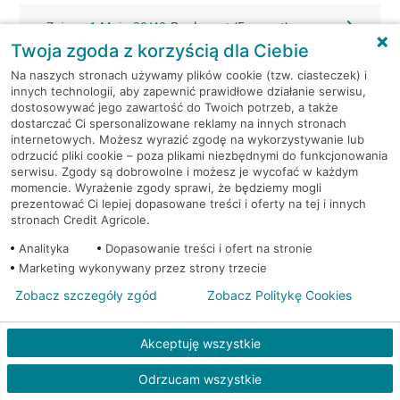
Zgierz, 1 Maja 30/40
Bankomat (Euronet)
Twoja zgoda z korzyścią dla Ciebie
Zgierz, 3-go maja 5a
Bankomat (Planet Cash)
Na naszych stronach używamy plików cookie (tzw. ciasteczek) i
innych technologii, aby zapewnić prawidłowe działanie serwisu,
dostosowywać jego zawartość do Twoich potrzeb, a także
Zgierz, 3 Maja 4
Bankomat (Planet Cash)
dostarczać Ci spersonalizowane reklamy na innych stronach
internetowych. Możesz wyrazić zgodę na wykorzystywanie lub
odrzucić pliki cookie – poza plikami niezbędnymi do funkcjonowania
Zgierz, 3 Maja 4
Bankomat (Planet Cash)
serwisu. Zgody są dobrowolne i możesz je wycofać w każdym
momencie. Wyrażenie zgody sprawi, że będziemy mogli
Zgierz, Armii Krajowej 2
Bankomat (Planet Cash)
prezentować Ci lepiej dopasowane treści i oferty na tej i innych
stronach Credit Agricole.
Zgierz, Tuwima 20
Bankomat (Planet Cash)
Analityka
Dopasowanie treści i ofert na stronie
Marketing wykonywany przez strony trzecie
Zgierz, ul. 3 Maja 4
Bankomat (Euronet)
Zobacz szczegóły zgód
Zobacz Politykę Cookies
Zgierz, ul. 3 Maja 4
Bankomat (Euronet)
Akceptuję wszystkie
Zgierz, ul. Armii Krajowej 10
Bankomat (Euronet)
Odrzucam wszystkie