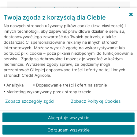
Tuszyn, ul. Rzgowska 100
Bankomat (Euronet)
Twoja zgoda z korzyścią dla Ciebie
Zgierz, 1 Maja 30/40
Bankomat (Euronet)
Na naszych stronach używamy plików cookie (tzw. ciasteczek) i
innych technologii, aby zapewnić prawidłowe działanie serwisu,
dostosowywać jego zawartość do Twoich potrzeb, a także
Zgierz, 3-go maja 5a
Bankomat (Planet Cash)
dostarczać Ci spersonalizowane reklamy na innych stronach
internetowych. Możesz wyrazić zgodę na wykorzystywanie lub
odrzucić pliki cookie – poza plikami niezbędnymi do funkcjonowania
Zgierz, 3 Maja 4
Bankomat (Planet Cash)
serwisu. Zgody są dobrowolne i możesz je wycofać w każdym
momencie. Wyrażenie zgody sprawi, że będziemy mogli
Zgierz, 3 Maja 4
Bankomat (Planet Cash)
prezentować Ci lepiej dopasowane treści i oferty na tej i innych
stronach Credit Agricole.
Zgierz, Armii Krajowej 2
Bankomat (Planet Cash)
Analityka
Dopasowanie treści i ofert na stronie
Marketing wykonywany przez strony trzecie
Zgierz, Tuwima 20
Bankomat (Planet Cash)
Zobacz szczegóły zgód
Zobacz Politykę Cookies
Zgierz, ul. 3 Maja 4
Bankomat (Euronet)
Akceptuję wszystkie
Zgierz, ul. 3 Maja 4
Bankomat (Euronet)
Odrzucam wszystkie