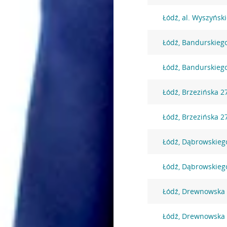
Łódź, al. Wyszyński
Łódź, Bandurskieg
Łódź, Bandurskieg
Łódź, Brzezińska 2
Łódź, Brzezińska 2
Łódź, Dąbrowskieg
Łódź, Dąbrowskieg
Łódź, Drewnowska
Łódź, Drewnowska