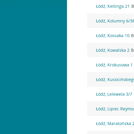
Łódź, Ketlinga 21
B
Łódź, Kolumny 6/3
Łódź, Kossaka 10
B
Łódź, Kowalska 2
B
Łódź, Krokusowa 1
Łódź, Kusocińskieg
Łódź, Lelewela 3/7
Łódź, Lipiec Reym
Łódź, Maratońska 