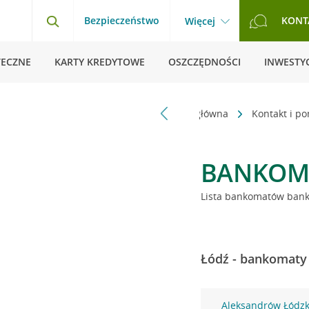
Bezpieczeństwo
KONT
Więcej
TECZNE
KARTY KREDYTOWE
OSZCZĘDNOŚCI
INWESTYC
Strona główna
Kontakt i p
BANKOM
Lista bankomatów banku
Łódź - bankomaty 
Aleksandrów Łódzki