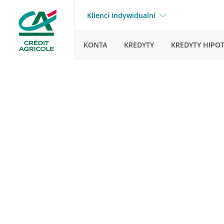
Klienci indywidualni
KONTA
KREDYTY
KREDYTY HIPO