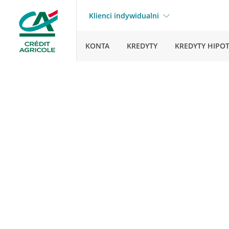
Klienci indywidualni
KONTA
KREDYTY
KREDYTY HIPO