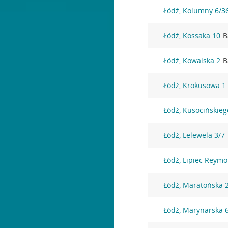
Łódź, Kolumny 6/3
Łódź, Kossaka 10
B
Łódź, Kowalska 2
B
Łódź, Krokusowa 1
Łódź, Kusocińskieg
Łódź, Lelewela 3/7
Łódź, Lipiec Reym
Łódź, Maratońska 
Łódź, Marynarska 