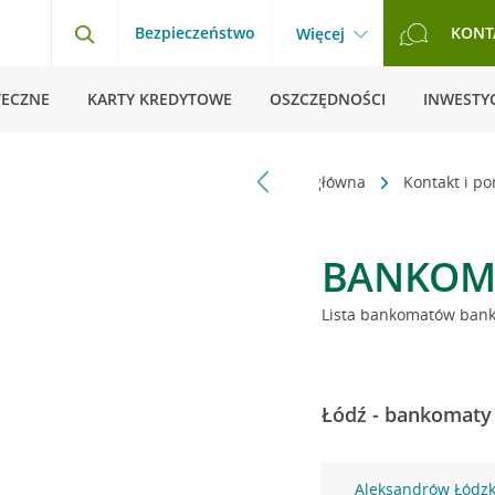
Bezpieczeństwo
KONT
Więcej
TECZNE
KARTY KREDYTOWE
OSZCZĘDNOŚCI
INWESTYC
Strona główna
Kontakt i p
BANKOM
Lista bankomatów banku
Łódź - bankomaty 
Aleksandrów Łódzki