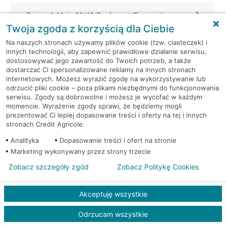
Zgierz, 1 Maja 30/40
Bankomat (Euronet)
Twoja zgoda z korzyścią dla Ciebie
Zgierz, 3-go maja 5a
Bankomat (Planet Cash)
Na naszych stronach używamy plików cookie (tzw. ciasteczek) i
innych technologii, aby zapewnić prawidłowe działanie serwisu,
dostosowywać jego zawartość do Twoich potrzeb, a także
Zgierz, 3 Maja 4
Bankomat (Planet Cash)
dostarczać Ci spersonalizowane reklamy na innych stronach
internetowych. Możesz wyrazić zgodę na wykorzystywanie lub
odrzucić pliki cookie – poza plikami niezbędnymi do funkcjonowania
Zgierz, 3 Maja 4
Bankomat (Planet Cash)
serwisu. Zgody są dobrowolne i możesz je wycofać w każdym
momencie. Wyrażenie zgody sprawi, że będziemy mogli
Zgierz, Armii Krajowej 2
Bankomat (Planet Cash)
prezentować Ci lepiej dopasowane treści i oferty na tej i innych
stronach Credit Agricole.
Zgierz, Tuwima 20
Bankomat (Planet Cash)
Analityka
Dopasowanie treści i ofert na stronie
Marketing wykonywany przez strony trzecie
Zgierz, ul. 3 Maja 4
Bankomat (Euronet)
Zobacz szczegóły zgód
Zobacz Politykę Cookies
Zgierz, ul. 3 Maja 4
Bankomat (Euronet)
Akceptuję wszystkie
Zgierz, ul. Armii Krajowej 10
Bankomat (Euronet)
Odrzucam wszystkie