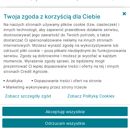
Mikołów, Rynek 5
Bankomat (Planet Cash)
Twoja zgoda z korzyścią dla Ciebie
Na naszych stronach używamy plików cookie (tzw. ciasteczek) i
Mikołów, ul. Gliwicka 2
Bankomat (Euronet)
innych technologii, aby zapewnić prawidłowe działanie serwisu,
dostosowywać jego zawartość do Twoich potrzeb, a także
dostarczać Ci spersonalizowane reklamy na innych stronach
Mikołów, ul. Jana Pawła II 10
Bankomat (Euronet)
internetowych. Możesz wyrazić zgodę na wykorzystywanie lub
odrzucić pliki cookie – poza plikami niezbędnymi do funkcjonowania
Mikołów, ul. Podleska 8A
Bankomat (Euronet)
serwisu. Zgody są dobrowolne i możesz je wycofać w każdym
momencie. Wyrażenie zgody sprawi, że będziemy mogli
prezentować Ci lepiej dopasowane treści i oferty na tej i innych
Mikołów, ul. Rybnicka 7
Bankomat (Euronet)
stronach Credit Agricole.
Analityka
Dopasowanie treści i ofert na stronie
Mysłowice, Chopina 1
Bankomat (Planet Cash)
Marketing wykonywany przez strony trzecie
Zobacz szczegóły zgód
Zobacz Politykę Cookies
Mysłowice, Gen.Ziętka 63
Bankomat (Planet Cash)
Akceptuję wszystkie
Mysłowice, Katowicka 64
Bankomat (Planet Cash)
Odrzucam wszystkie
Mysłowice, Moniuszki 61
Bankomat (Planet Cash)