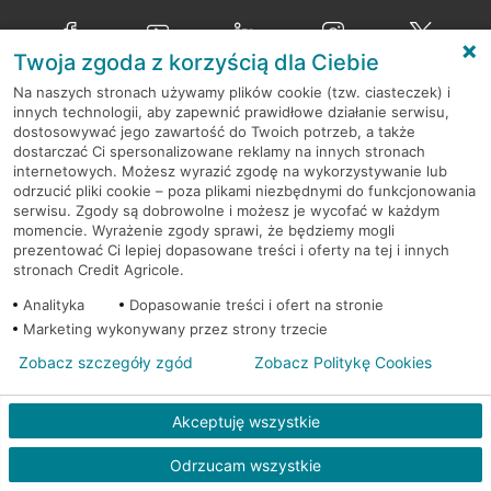
poszczególnych placówek znajdują się na
naszej stronie
spotkanie:
Przejdź do pytania
internetowej
.
przez
formularz kontaktowy na mapie
–
wybierz
Twoja zgoda z korzyścią dla Ciebie
Serdecznie zapraszamy do naszych oddziałów. Polecamy
placówkę na mapie
i kliknij w przycisk Umów się z
skorzystanie z możliwości wcześniejszego
umówienia się z
Na naszych stronach używamy plików cookie (tzw. ciasteczek) i
doradcą. Po wypełnieniu formularza poczekaj na kontakt
O nas
doradcą w placówce bankowej
.
innych technologii, aby zapewnić prawidłowe działanie serwisu,
doradcy potwierdzający wizytę lub propozycję spotkania
dostosowywać jego zawartość do Twoich potrzeb, a także
w innym terminie.
Przejdź do pytania
Kontakt i pomoc
dostarczać Ci spersonalizowane reklamy na innych stronach
telefonicznie przez Infolinię CA24
internetowych. Możesz wyrazić zgodę na wykorzystywanie lub
odrzucić pliki cookie – poza plikami niezbędnymi do funkcjonowania
Przydatne linki
A po wizycie…
serwisu. Zgody są dobrowolne i możesz je wycofać w każdym
momencie. Wyrażenie zgody sprawi, że będziemy mogli
Informacje i dokumenty
Zachęcamy do podzielenia się z nami opinią o wizycie.
prezentować Ci lepiej dopasowane treści i oferty na tej i innych
Wystarczy przejść na stronę
Oceń wizytę
, wyszukać
stronach Credit Agricole.
odwiedzoną placówkę i wypełnić formularz w ramach
Analityka
platformy Profil Firmy w Google. Dziękujemy za wszystkie
Dopasowanie treści i ofert na stronie
opinie.
Marketing wykonywany przez strony trzecie
Pobierz aplikację CA24 Mobile
Zobacz szczegóły zgód
Zobacz Politykę Cookies
Przejdź do pytania
Akceptuję wszystkie
Odrzucam wszystkie