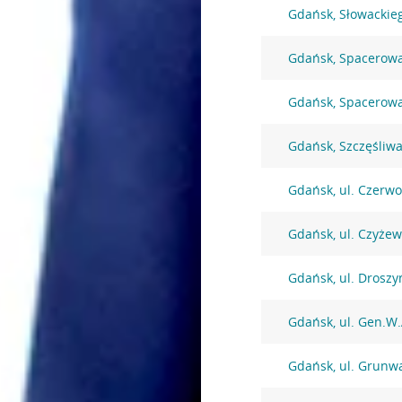
Gdańsk, Słowackie
Gdańsk, Spacerow
Gdańsk, Spacerow
Gdańsk, Szczęśliwa
Gdańsk, ul. Czerw
Gdańsk, ul. Czyżew
Gdańsk, ul. Droszy
Gdańsk, ul. Gen.W.
Gdańsk, ul. Grunw