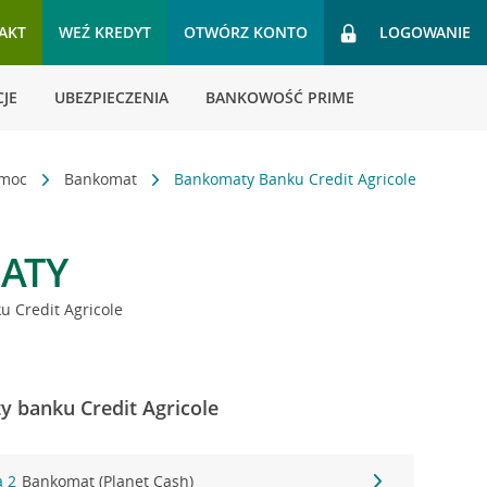
AKT
WEŹ KREDYT
OTWÓRZ KONTO
LOGOWANIE
JE
UBEZPIECZENIA
BANKOWOŚĆ PRIME
omoc
Bankomat
Bankomaty Banku Credit Agricole
ATY
 Credit Agricole
 banku Credit Agricole
a 2
Bankomat (Planet Cash)