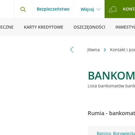
Bezpieczeństwo
KONT
Więcej
TECZNE
KARTY KREDYTOWE
OSZCZĘDNOŚCI
INWESTYC
Strona główna
Kontakt i p
BANKOM
Lista bankomatów banku
Rumia - bankomaty
Banino, Borowieck