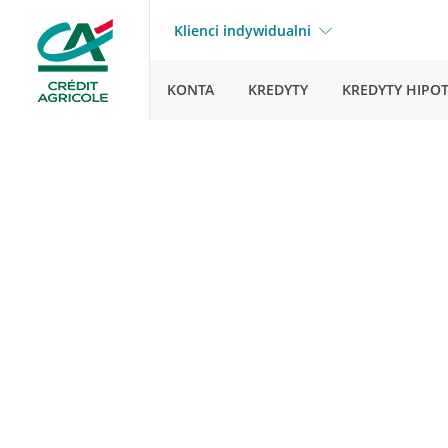
Klienci indywidualni
KONTA
KREDYTY
KREDYTY HIPO