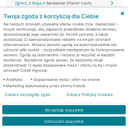
Zgierz, 3 Maja 4
Bankomat (Planet Cash)
Twoja zgoda z korzyścią dla Ciebie
Zgierz, Armii Krajowej 2
Bankomat (Planet Cash)
Na naszych stronach używamy plików cookie (tzw. ciasteczek) i
innych technologii, aby zapewnić prawidłowe działanie serwisu,
Zgierz, Tuwima 20
Bankomat (Planet Cash)
dostosowywać jego zawartość do Twoich potrzeb, a także
dostarczać Ci spersonalizowane reklamy na innych stronach
internetowych. Możesz wyrazić zgodę na wykorzystywanie lub
Zgierz, ul. 3 Maja 4
Bankomat (Euronet)
odrzucić pliki cookie – poza plikami niezbędnymi do funkcjonowania
serwisu. Zgody są dobrowolne i możesz je wycofać w każdym
Zgierz, ul. 3 Maja 4
Bankomat (Euronet)
momencie. Wyrażenie zgody sprawi, że będziemy mogli
prezentować Ci lepiej dopasowane treści i oferty na tej i innych
stronach Credit Agricole.
Zgierz, ul. Armii Krajowej 10
Bankomat (Euronet)
Analityka
Dopasowanie treści i ofert na stronie
Marketing wykonywany przez strony trzecie
Zgierz, ul. Długa 7
Bankomat w placówce CA BP
Zobacz szczegóły zgód
Zobacz Politykę Cookies
Zgierz, ul. Długa 7
Bankomat w placówce CA BP
Akceptuję wszystkie
Zgierz, ul. Gałczyńskiego 40
Bankomat (Euronet)
Odrzucam wszystkie