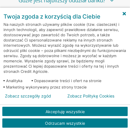
Gdzie jest najbliższy oddział banku?
Twoja zgoda z korzyścią dla Ciebie
Jeśli szukasz oddziału naszego banku, zapraszamy na
Gdzie znajdę numer kontaktowy do
stronę
Placówki i bankomaty
, na której znajduje się
Na naszych stronach używamy plików cookie (tzw. ciasteczek) i
oddziału banku?
wygodna wyszukiwarka.
innych technologii, aby zapewnić prawidłowe działanie serwisu,
dostosowywać jego zawartość do Twoich potrzeb, a także
Alternatywnie, możesz skorzystać z pełnej
listy naszych
dostarczać Ci spersonalizowane reklamy na innych stronach
oddziałów
.
Bank Credit Agricole nie udostępnia ogólnego numeru
internetowych. Możesz wyrazić zgodę na wykorzystywanie lub
Jak umówić się z doradcą na spotkanie?
telefonu do placówki bankowej.
odrzucić pliki cookie – poza plikami niezbędnymi do funkcjonowania
Przejdź do pytania
serwisu. Zgody są dobrowolne i możesz je wycofać w każdym
Polecamy skorzystanie z możliwości wcześniejszego
momencie. Wyrażenie zgody sprawi, że będziemy mogli
Jeśli jesteś już
naszym
umówienia się z doradcą w placówce bankowej
.
Które oddziały banku czynne są dłużej?
prezentować Ci lepiej dopasowane treści i oferty na tej i innych
klientem
możesz
samodzielnie
umówić się na spotkanie z
stronach Credit Agricole.
Twoim doradcą w wybranym terminie. Zrób to:
Przejdź do pytania
Analityka
Dopasowanie treści i ofert na stronie
Większość naszych oddziałów czynna jest w
podobnych
w
aplikacji CA24 Mobile
- po zalogowaniu kliknij w ikonę
W jakich godzinach czynne są oddziały
Marketing wykonywany przez strony trzecie
godzinach
. Dokładne godziny pracy uzależnione są od
kontaktu w prawym górnym rogu, a następnie w przycisk
banku Credit Agricole?
lokalnych uwarunkowań i potrzeb klientów danej placówki.
Zobacz szczegóły zgód
Umów nowe spotkanie –
zobacz jak to zrobić
Zobacz Politykę Cookies
w
serwisie CA24 eBank
- po zalogowaniu wybierz
Aby sprawdzić godziny pracy oddziałów, zapraszamy na
Zobacz wszystkie pytania
opcję Umów spotkanie
w górnym menu.
stronę
Placówki i bankomaty
, na której znajduje się
Oddziały banku Credit Agricole czynne są w
Akceptuję wszystkie
wygodna wyszukiwarka. Skorzystaj z filtra "Czynne" i
standardowych, szeroko stosowanych godzinach pracy
Jeśli
nie jesteś jeszcze naszym klientem
lub
nie korzystasz
wybierz interesującą Cię godzinę.
przedsiębiorstw i urzędów. Dokładne godziny pracy
Odrzucam wszystkie
z bankowości elektronicznej
możesz umówić się na
poszczególnych placówek znajdują się na
naszej stronie