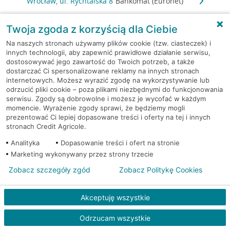
Wrocław, ul. Rychtalska 8
Bankomat (Euronet)
Wrocław, ul. Rynek 31/32
Bankomat (Euronet)
Twoja zgoda z korzyścią dla Ciebie
Na naszych stronach używamy plików cookie (tzw. ciasteczek) i
Wrocław, ul. Rynek 9/11
Bankomat (Euronet)
innych technologii, aby zapewnić prawidłowe działanie serwisu,
dostosowywać jego zawartość do Twoich potrzeb, a także
dostarczać Ci spersonalizowane reklamy na innych stronach
Wrocław, ul. Rynek 9/11
Bankomat (Euronet)
internetowych. Możesz wyrazić zgodę na wykorzystywanie lub
odrzucić pliki cookie – poza plikami niezbędnymi do funkcjonowania
serwisu. Zgody są dobrowolne i możesz je wycofać w każdym
Wrocław, ul. Rynek 9/11
Bankomat (Euronet)
momencie. Wyrażenie zgody sprawi, że będziemy mogli
prezentować Ci lepiej dopasowane treści i oferty na tej i innych
Wrocław, ul. Sarnia 2
Bankomat (Euronet)
stronach Credit Agricole.
Analityka
Dopasowanie treści i ofert na stronie
Wrocław, ul. Sieradzka 7
Bankomat (Euronet)
Marketing wykonywany przez strony trzecie
Zobacz szczegóły zgód
Zobacz Politykę Cookies
Wrocław, ul. Skarbowców 84a
Bankomat (Euronet)
Akceptuję wszystkie
Wrocław, ul. Ślężna 118
Bankomat (Euronet)
Odrzucam wszystkie
Wrocław, ul. Słubicka 18
Bankomat (Euronet)