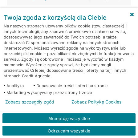
Wrocław, ul. Sarnia 2
Bankomat (Euronet)
Twoja zgoda z korzyścią dla Ciebie
Na naszych stronach używamy plików cookie (tzw. ciasteczek) i
Wrocław, ul. Sieradzka 7
Bankomat (Euronet)
innych technologii, aby zapewnić prawidłowe działanie serwisu,
dostosowywać jego zawartość do Twoich potrzeb, a także
dostarczać Ci spersonalizowane reklamy na innych stronach
Wrocław, ul. Skarbowców 84a
Bankomat (Euronet)
internetowych. Możesz wyrazić zgodę na wykorzystywanie lub
odrzucić pliki cookie – poza plikami niezbędnymi do funkcjonowania
Wrocław, ul. Ślężna 118
Bankomat (Euronet)
serwisu. Zgody są dobrowolne i możesz je wycofać w każdym
momencie. Wyrażenie zgody sprawi, że będziemy mogli
prezentować Ci lepiej dopasowane treści i oferty na tej i innych
Wrocław, ul. Słubicka 18
Bankomat (Euronet)
stronach Credit Agricole.
Analityka
Dopasowanie treści i ofert na stronie
Wrocław, ul. Solskiego 46-48
Bankomat (Euronet)
Marketing wykonywany przez strony trzecie
Zobacz szczegóły zgód
Zobacz Politykę Cookies
Wrocław, ul. Średzka 32/34
Bankomat (Euronet)
Akceptuję wszystkie
Wrocław, ul. Średzka 32/34
Bankomat (Euronet)
Odrzucam wszystkie
Wrocław, ul. Średzka 41
Bankomat (Euronet)