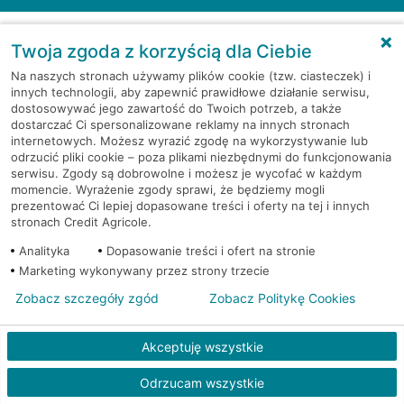
Twoja zgoda z korzyścią dla Ciebie
Na naszych stronach używamy plików cookie (tzw. ciasteczek) i
PYTANIA I ODPOWIEDZI
innych technologii, aby zapewnić prawidłowe działanie serwisu,
dostosowywać jego zawartość do Twoich potrzeb, a także
dostarczać Ci spersonalizowane reklamy na innych stronach
internetowych. Możesz wyrazić zgodę na wykorzystywanie lub
odrzucić pliki cookie – poza plikami niezbędnymi do funkcjonowania
Gdzie jest najbliższy oddział banku?
serwisu. Zgody są dobrowolne i możesz je wycofać w każdym
momencie. Wyrażenie zgody sprawi, że będziemy mogli
prezentować Ci lepiej dopasowane treści i oferty na tej i innych
Jeśli szukasz oddziału naszego banku, zapraszamy na
stronach Credit Agricole.
Gdzie znajdę numer kontaktowy do
stronę
Placówki i bankomaty
, na której znajduje się
oddziału banku?
Analityka
Dopasowanie treści i ofert na stronie
wygodna wyszukiwarka.
Marketing wykonywany przez strony trzecie
Alternatywnie, możesz skorzystać z pełnej
listy naszych
Zobacz szczegóły zgód
Zobacz Politykę Cookies
oddziałów
.
Bank Credit Agricole nie udostępnia ogólnego numeru
Jak umówić się z doradcą na spotkanie?
telefonu do placówki bankowej.
Przejdź do pytania
Akceptuję wszystkie
Polecamy skorzystanie z możliwości wcześniejszego
Jeśli jesteś już
naszym
umówienia się z doradcą w placówce bankowej
.
Które oddziały banku czynne są dłużej?
klientem
możesz
samodzielnie
umówić się na spotkanie z
Odrzucam wszystkie
Twoim doradcą w wybranym terminie. Zrób to:
Przejdź do pytania