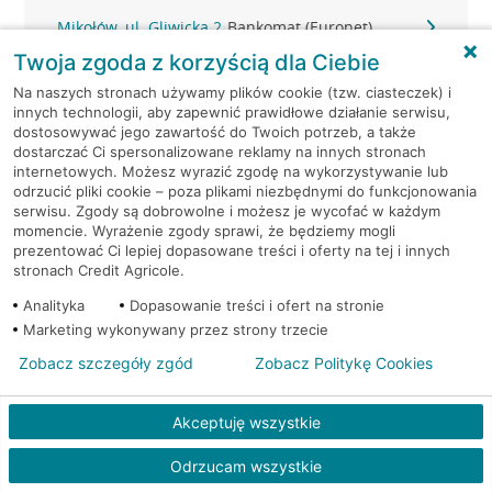
Mikołów, ul. Gliwicka 2
Bankomat (Euronet)
Twoja zgoda z korzyścią dla Ciebie
Mikołów, ul. Jana Pawła II 10
Bankomat (Euronet)
Na naszych stronach używamy plików cookie (tzw. ciasteczek) i
innych technologii, aby zapewnić prawidłowe działanie serwisu,
dostosowywać jego zawartość do Twoich potrzeb, a także
Mikołów, ul. Podleska 8A
Bankomat (Euronet)
dostarczać Ci spersonalizowane reklamy na innych stronach
internetowych. Możesz wyrazić zgodę na wykorzystywanie lub
Mikołów, ul. Rybnicka 7
Bankomat (Euronet)
odrzucić pliki cookie – poza plikami niezbędnymi do funkcjonowania
serwisu. Zgody są dobrowolne i możesz je wycofać w każdym
momencie. Wyrażenie zgody sprawi, że będziemy mogli
Mysłowice, Chopina 1
Bankomat (Planet Cash)
prezentować Ci lepiej dopasowane treści i oferty na tej i innych
stronach Credit Agricole.
Mysłowice, Gen.Ziętka 63
Bankomat (Planet Cash)
Analityka
Dopasowanie treści i ofert na stronie
Marketing wykonywany przez strony trzecie
Mysłowice, Katowicka 64
Bankomat (Planet Cash)
Zobacz szczegóły zgód
Zobacz Politykę Cookies
Mysłowice, Moniuszki 61
Bankomat (Planet Cash)
Akceptuję wszystkie
Mysłowice, Piastów 19
Bankomat (Planet Cash)
Odrzucam wszystkie