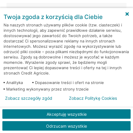
Wrocław, ul. Słubicka 18
Bankomat (Euronet)
Twoja zgoda z korzyścią dla Ciebie
Wrocław, ul. Solskiego 46-48
Bankomat (Euronet)
Na naszych stronach używamy plików cookie (tzw. ciasteczek) i
innych technologii, aby zapewnić prawidłowe działanie serwisu,
dostosowywać jego zawartość do Twoich potrzeb, a także
Wrocław, ul. Średzka 32/34
Bankomat (Euronet)
dostarczać Ci spersonalizowane reklamy na innych stronach
internetowych. Możesz wyrazić zgodę na wykorzystywanie lub
odrzucić pliki cookie – poza plikami niezbędnymi do funkcjonowania
Wrocław, ul. Średzka 32/34
Bankomat (Euronet)
serwisu. Zgody są dobrowolne i możesz je wycofać w każdym
momencie. Wyrażenie zgody sprawi, że będziemy mogli
prezentować Ci lepiej dopasowane treści i oferty na tej i innych
Wrocław, ul. Średzka 41
Bankomat (Euronet)
stronach Credit Agricole.
Analityka
Wrocław, ul. Strachocińska
Dopasowanie treści i ofert na stronie
Bankomat
192
(Euronet)
Marketing wykonywany przez strony trzecie
Zobacz szczegóły zgód
Zobacz Politykę Cookies
Wrocław, ul. Strzegomska 202
Bankomat (Euronet)
Akceptuję wszystkie
Wrocław, ul. Strzegomska 206
Bankomat (Euronet)
Odrzucam wszystkie
Wrocław, ul. Strzegomska
Bankomat w placówce