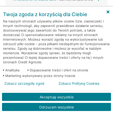
Wrocław, ul. Średzka 32/34
Bankomat (Euronet)
Twoja zgoda z korzyścią dla Ciebie
Na naszych stronach używamy plików cookie (tzw. ciasteczek) i
Wrocław, ul. Średzka 41
Bankomat (Euronet)
innych technologii, aby zapewnić prawidłowe działanie serwisu,
dostosowywać jego zawartość do Twoich potrzeb, a także
dostarczać Ci spersonalizowane reklamy na innych stronach
Wrocław, ul. Strachocińska
Bankomat
internetowych. Możesz wyrazić zgodę na wykorzystywanie lub
192
(Euronet)
odrzucić pliki cookie – poza plikami niezbędnymi do funkcjonowania
serwisu. Zgody są dobrowolne i możesz je wycofać w każdym
momencie. Wyrażenie zgody sprawi, że będziemy mogli
Wrocław, ul. Strzegomska 202
Bankomat (Euronet)
prezentować Ci lepiej dopasowane treści i oferty na tej i innych
stronach Credit Agricole.
Wrocław, ul. Strzegomska 206
Bankomat (Euronet)
Analityka
Dopasowanie treści i ofert na stronie
Marketing wykonywany przez strony trzecie
Wrocław, ul. Strzegomska
Bankomat w placówce
206/208
CA BP
Zobacz szczegóły zgód
Zobacz Politykę Cookies
Wrocław, ul. Strzegomska
Bankomat w placówce
Akceptuję wszystkie
206/208
CA BP
Odrzucam wszystkie
Wrocław, ul. Sucha 1
Bankomat (Euronet)