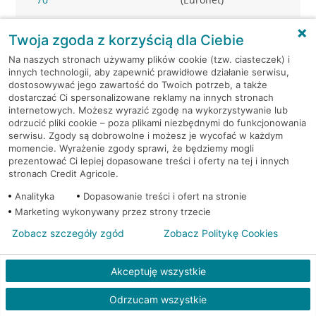
Wrocław, ul. Świeradowska
Bankomat
Twoja zgoda z korzyścią dla Ciebie
70
(Euronet)
Na naszych stronach używamy plików cookie (tzw. ciasteczek) i
innych technologii, aby zapewnić prawidłowe działanie serwisu,
Wrocław, ul.
Bankomat w placówce CA
dostosowywać jego zawartość do Twoich potrzeb, a także
Swobodna 1
BP
dostarczać Ci spersonalizowane reklamy na innych stronach
internetowych. Możesz wyrazić zgodę na wykorzystywanie lub
odrzucić pliki cookie – poza plikami niezbędnymi do funkcjonowania
Wrocław, ul.
Bankomat w placówce CA
serwisu. Zgody są dobrowolne i możesz je wycofać w każdym
Swobodna 1
BP
momencie. Wyrażenie zgody sprawi, że będziemy mogli
prezentować Ci lepiej dopasowane treści i oferty na tej i innych
stronach Credit Agricole.
Wrocław, ul. Swobodna 37
Bankomat (Euronet)
Analityka
Dopasowanie treści i ofert na stronie
Marketing wykonywany przez strony trzecie
Wrocław, ul. Swojczycka 69
Bankomat (Euronet)
Zobacz szczegóły zgód
Zobacz Politykę Cookies
Wrocław, ul. Św. Wincentego
Bankomat
1
(Euronet)
Akceptuję wszystkie
Wrocław, ul. Św. Wincentego
Bankomat
Odrzucam wszystkie
1
(Euronet)