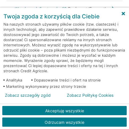
Wrocław, ul. Swojczycka 69
Bankomat (Euronet)
Twoja zgoda z korzyścią dla Ciebie
Wrocław, ul. Św. Wincentego
Bankomat
Na naszych stronach używamy plików cookie (tzw. ciasteczek) i
1
(Euronet)
innych technologii, aby zapewnić prawidłowe działanie serwisu,
dostosowywać jego zawartość do Twoich potrzeb, a także
dostarczać Ci spersonalizowane reklamy na innych stronach
Wrocław, ul. Św. Wincentego
Bankomat
internetowych. Możesz wyrazić zgodę na wykorzystywanie lub
1
(Euronet)
odrzucić pliki cookie – poza plikami niezbędnymi do funkcjonowania
serwisu. Zgody są dobrowolne i możesz je wycofać w każdym
momencie. Wyrażenie zgody sprawi, że będziemy mogli
Wrocław, ul. Tęczowa 22/3a
Bankomat (Euronet)
prezentować Ci lepiej dopasowane treści i oferty na tej i innych
stronach Credit Agricole.
Wrocław, ul. Trawowa 63b
Bankomat (Euronet)
Analityka
Dopasowanie treści i ofert na stronie
Marketing wykonywany przez strony trzecie
Wrocław, ul. Wapienna 35
Bankomat (Euronet)
Zobacz szczegóły zgód
Zobacz Politykę Cookies
Wrocław, ul. Widna 2A
Bankomat (Euronet)
Akceptuję wszystkie
Wrocław, ul. Widna 2A
Bankomat (Euronet)
Odrzucam wszystkie