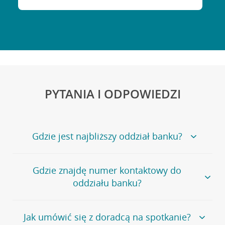
PYTANIA I ODPOWIEDZI
Gdzie jest najbliższy oddział banku?
Jeśli szukasz oddziału naszego banku, zapraszamy na
Gdzie znajdę numer kontaktowy do
stronę
Placówki i bankomaty
, na której znajduje się
oddziału banku?
wygodna wyszukiwarka.
Alternatywnie, możesz skorzystać z pełnej
listy naszych
oddziałów
.
Bank Credit Agricole nie udostępnia ogólnego numeru
Jak umówić się z doradcą na spotkanie?
telefonu do placówki bankowej.