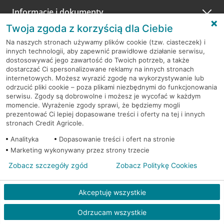
Informacje i dokumenty
Zachęcamy do podzielenia się z nami opinią o wizycie.
Wystarczy przejść na stronę
Oceń wizytę
, wyszukać
Twoja zgoda z korzyścią dla Ciebie
odwiedzoną placówkę i wypełnić formularz w ramach
Na naszych stronach używamy plików cookie (tzw. ciasteczek) i
platformy Profil Firmy w Google. Dziękujemy za wszystkie
innych technologii, aby zapewnić prawidłowe działanie serwisu,
opinie.
Pobierz aplikację CA24 Mobile
dostosowywać jego zawartość do Twoich potrzeb, a także
Przejdź do pytania
dostarczać Ci spersonalizowane reklamy na innych stronach
internetowych. Możesz wyrazić zgodę na wykorzystywanie lub
odrzucić pliki cookie – poza plikami niezbędnymi do funkcjonowania
serwisu. Zgody są dobrowolne i możesz je wycofać w każdym
momencie. Wyrażenie zgody sprawi, że będziemy mogli
prezentować Ci lepiej dopasowane treści i oferty na tej i innych
stronach Credit Agricole.
Analityka
Dopasowanie treści i ofert na stronie
RODO
Marketing wykonywany przez strony trzecie
Regulamin serwisu
Zobacz szczegóły zgód
Zobacz Politykę Cookies
Mapa serwisu
Akceptuję wszystkie
Polityka
Cookies
Odrzucam wszystkie
Polityka prywatności