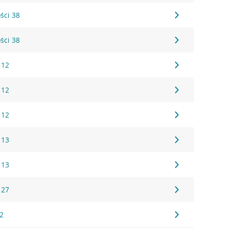
ści 38
ści 38
 12
 12
 12
 13
 13
 27
2