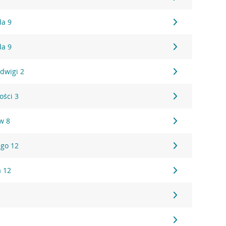
da 9
da 9
adwigi 2
ości 3
w 8
ego 12
a 12