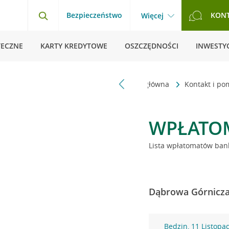
Bezpieczeństwo
KON
Więcej
TECZNE
KARTY KREDYTOWE
OSZCZĘDNOŚCI
INWESTYC
Strona główna
Kontakt i p
WPŁATO
Lista wpłatomatów bank
Dąbrowa Górnicza 
Będzin, 11 Listopa