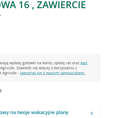
WA 16 , ZAWIERCIE
y
iają wpłatę gotówki na konto, spłatę rat oraz
kart
Agricole. Dowiedz się więcej o korzystaniu z
 Agricole -
zapoznaj się z naszym samouczkiem.
e
owy na twoje wakacyjne plany