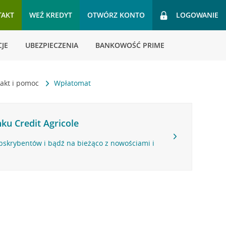
TAKT
WEŹ KREDYT
OTWÓRZ KONTO
LOGOWANIE
JE
UBEZPIECZENIA
BANKOWOŚĆ PRIME
akt i pomoc
Wpłatomat
ku Credit Agricole
bskrybentów i bądź na bieżąco z nowościami i