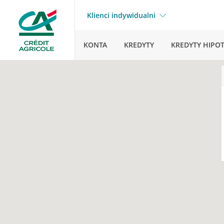
Klienci indywidualni
KONTA
KREDYTY
KREDYTY HIPO