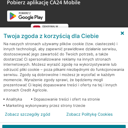
opinie.
Pobierz aplikację CA24 Mobile
Przejdź do pytania
Twoja zgoda z korzyścią dla Ciebie
Na naszych stronach używamy plików cookie (tzw. ciasteczek) i
innych technologii, aby zapewnić prawidłowe działanie serwisu,
RODO
dostosowywać jego zawartość do Twoich potrzeb, a także
dostarczać Ci spersonalizowane reklamy na innych stronach
Regulamin serwisu
internetowych. Możesz wyrazić zgodę na wykorzystywanie lub
odrzucić pliki cookie – poza plikami niezbędnymi do funkcjonowania
Mapa serwisu
serwisu. Zgody są dobrowolne i możesz je wycofać w każdym
momencie. Wyrażenie zgody sprawi, że będziemy mogli
Polityka
Cookies
prezentować Ci lepiej dopasowane treści i oferty na tej i innych
stronach Credit Agricole.
Polityka prywatności
Analityka
Dopasowanie treści i ofert na stronie
Marketing wykonywany przez strony trzecie
Zobacz szczegóły zgód
Zobacz Politykę Cookies
© 2026 Credit Agricole Bank Polska S.A. Wszelkie prawa zastrzeżone